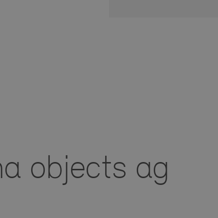
Coo
Einige
nicht 
es ist
essent
deakti
Impre
U
a objects ag
D
b