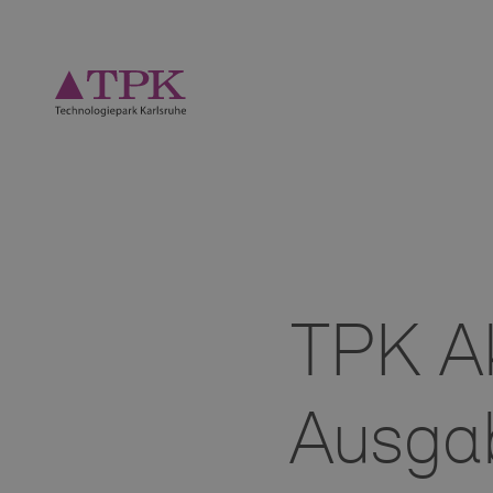
TPK Ak
Ausga