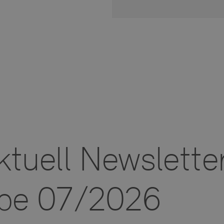
Coo
Einige
nicht 
es ist
essent
deakti
Impre
tuell Newslette
U
D
b
be 07/2026